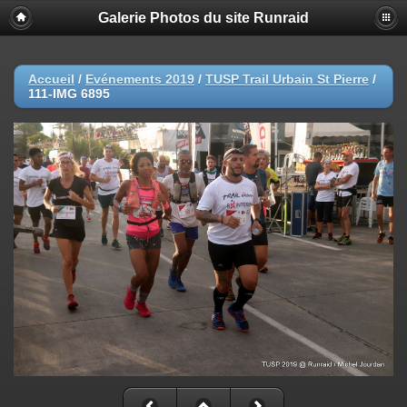
Galerie Photos du site Runraid
Accueil
/
Evénements 2019
/
TUSP Trail Urbain St Pierre
/
111-IMG 6895