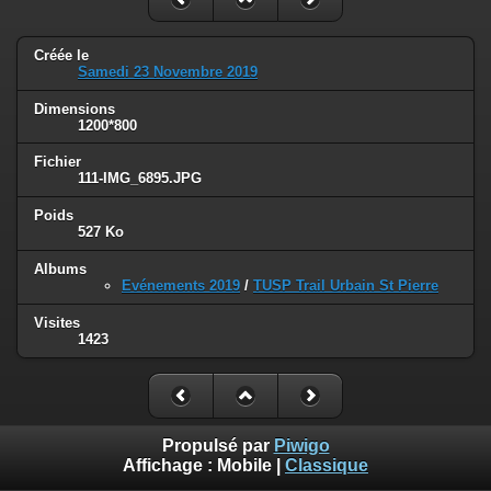
Créée le
Samedi 23 Novembre 2019
Dimensions
1200*800
Fichier
111-IMG_6895.JPG
Poids
527 Ko
Albums
Evénements 2019
/
TUSP Trail Urbain St Pierre
Visites
1423
Propulsé par
Piwigo
Affichage :
Mobile
|
Classique