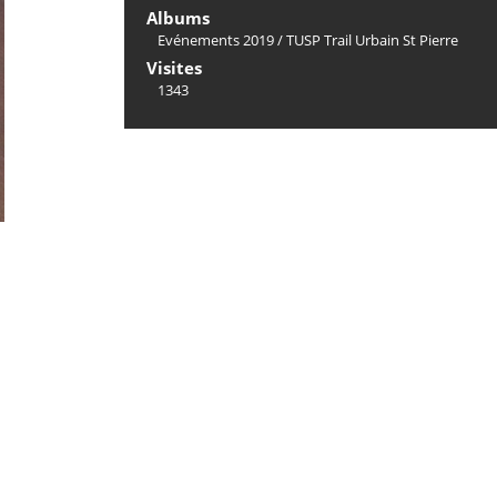
Albums
Evénements 2019
/
TUSP Trail Urbain St Pierre
Visites
1343