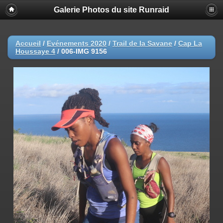
Galerie Photos du site Runraid
Accueil
/
Evénements 2020
/
Trail de la Savane
/
Cap La
Houssaye 4
/
006-IMG 9156