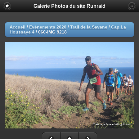
Galerie Photos du site Runraid
Accueil
/
Evénements 2020
/
Trail de la Savane
/
Cap La
Houssaye 4
/
060-IMG 9218