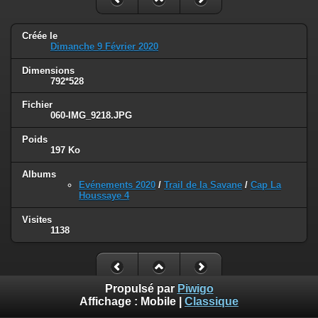
Créée le
Dimanche 9 Février 2020
Dimensions
792*528
Fichier
060-IMG_9218.JPG
Poids
197 Ko
Albums
Evénements 2020
/
Trail de la Savane
/
Cap La
Houssaye 4
Visites
1138
Propulsé par
Piwigo
Affichage :
Mobile
|
Classique