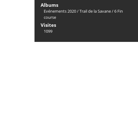
Albums
Evénements 2020
/
Trail de la Savane
/
6 Fin
course
Visites
1099