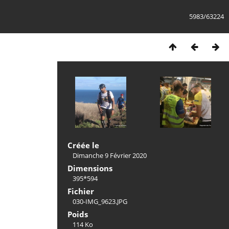
5983/63224
Créée le
Dimanche 9 Février 2020
Dimensions
395*594
Fichier
030-IMG_9623.JPG
Poids
114 Ko