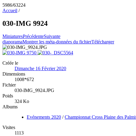
5986/63224
Accueil
/
030-IMG 9924
Miniatures
Précédente
Suivante
diaporama
Montrer les méta-données du fichier
Télécharger
Créée le
Dimanche 16 Février 2020
Dimensions
1008*672
Fichier
030-IMG_9924.JPG
Poids
324 Ko
Albums
Evénements 2020
/
Championnat Cross Plaine des Palmi
Visites
1113