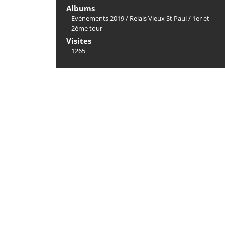
Albums
Evénements 2019
/
Relais Vieux St Paul
/
1er et
2ème tour
Visites
1265