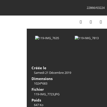
22866/63224
Créée le
Samedi 21 Décembre 2019
Dimensions
1024*683
Fichier
119-IMG_7723.JPG
Poids
647 Ko