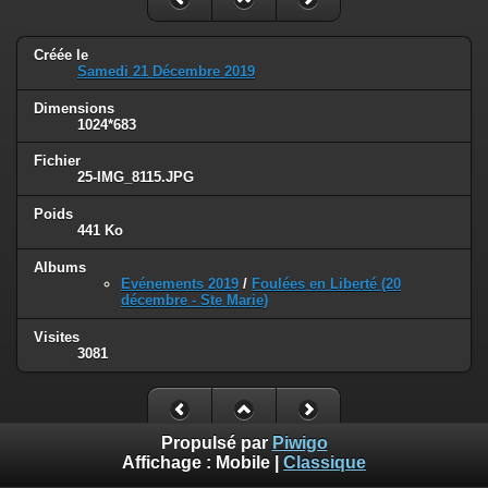
Créée le
Samedi 21 Décembre 2019
Dimensions
1024*683
Fichier
25-IMG_8115.JPG
Poids
441 Ko
Albums
Evénements 2019
/
Foulées en Liberté (20
décembre - Ste Marie)
Visites
3081
Propulsé par
Piwigo
Affichage :
Mobile
|
Classique