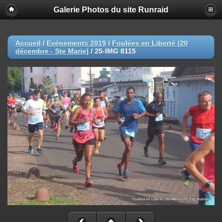
Galerie Photos du site Runraid
Accueil
/
Evénements 2019
/
Foulées en Liberté (20
décembre - Ste Marie)
/
25-IMG 8115