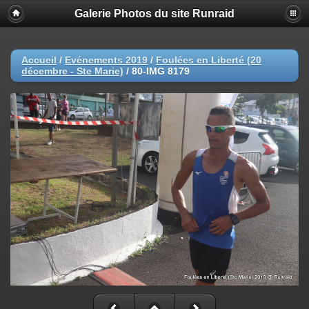
Galerie Photos du site Runraid
Accueil
/
Evénements 2019
/
Foulées en Liberté (20
décembre - Ste Marie)
/
80-IMG 8179