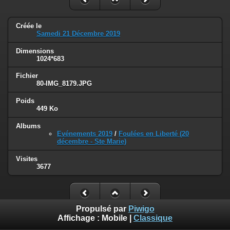
Créée le
Samedi 21 Décembre 2019
Dimensions
1024*683
Fichier
80-IMG_8179.JPG
Poids
449 Ko
Albums
Evénements 2019
/
Foulées en Liberté (20
décembre - Ste Marie)
Visites
3677
Propulsé par
Piwigo
Affichage :
Mobile
|
Classique