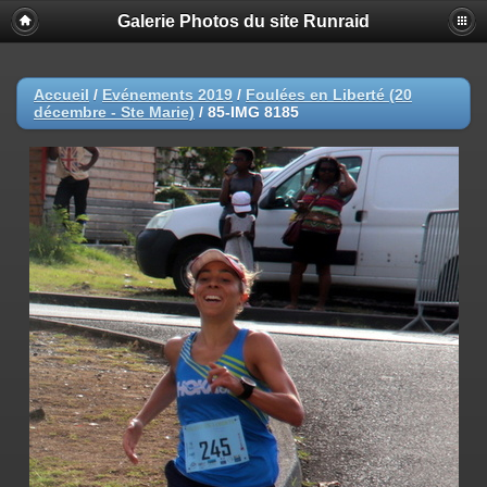
Galerie Photos du site Runraid
Accueil
/
Evénements 2019
/
Foulées en Liberté (20
décembre - Ste Marie)
/
85-IMG 8185