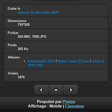
Créée le
Samedi 21 Décembre 2019
Dimensions
792*528
Fichier
020-IMG_7850.JPG
Poids
282 Ko
Albums
Evénements 2019
/
Relais Vieux St Paul
/
3éme et
4éme tour
Visites
1876
Propulsé par
Piwigo
Affichage :
Mobile
|
Classique