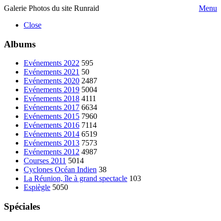
Galerie Photos du site Runraid
Menu
Close
Albums
Evénements 2022
595
Evénements 2021
50
Evénements 2020
2487
Evénements 2019
5004
Evénements 2018
4111
Evénements 2017
6634
Evénements 2015
7960
Evénements 2016
7114
Evénements 2014
6519
Evénements 2013
7573
Evénements 2012
4987
Courses 2011
5014
Cyclones Océan Indien
38
La Réunion, île à grand spectacle
103
Espiègle
5050
Spéciales