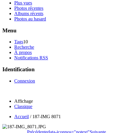
Plus vues
Photos récentes
Albums récents
Photos au hasard
Menu
Tags
10
Recherche
À propos
Notifications RSS
Identification
Connexion
Affichage
Classique
Accueil
/
187-IMG 8071
Précédente
data-iconpos="notext"
Suivante