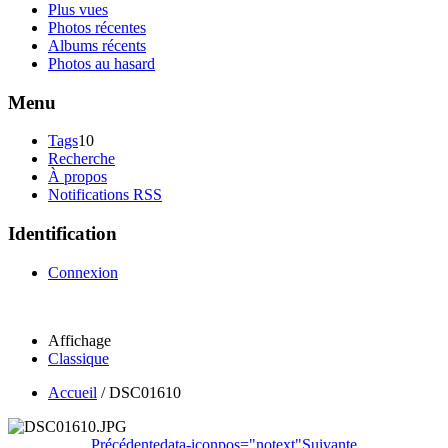
Plus vues
Photos récentes
Albums récents
Photos au hasard
Menu
Tags
10
Recherche
À propos
Notifications RSS
Identification
Connexion
Affichage
Classique
Accueil
/
DSC01610
Précédente
data-iconpos="notext"
Suivante