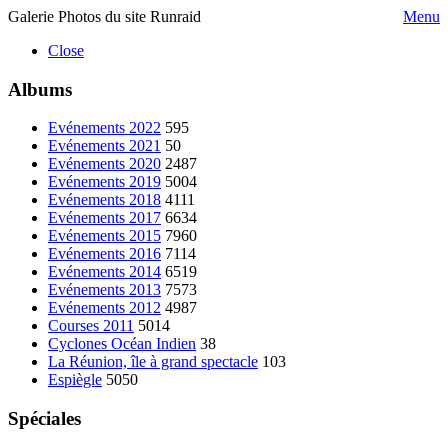
Galerie Photos du site Runraid
Menu
Close
Albums
Evénements 2022
595
Evénements 2021
50
Evénements 2020
2487
Evénements 2019
5004
Evénements 2018
4111
Evénements 2017
6634
Evénements 2015
7960
Evénements 2016
7114
Evénements 2014
6519
Evénements 2013
7573
Evénements 2012
4987
Courses 2011
5014
Cyclones Océan Indien
38
La Réunion, île à grand spectacle
103
Espiègle
5050
Spéciales