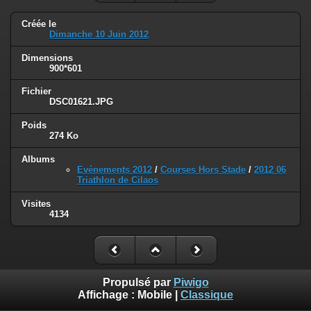
Créée le
Dimanche 10 Juin 2012
Dimensions
900*601
Fichier
DSC01621.JPG
Poids
274 Ko
Albums
Evénements 2012
/
Courses Hors Stade
/
2012 06
Triathlon de Cilaos
Visites
4134
Propulsé par
Piwigo
Affichage :
Mobile
|
Classique