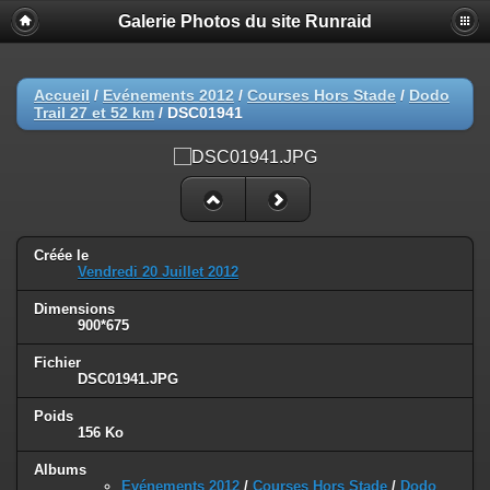
Galerie Photos du site Runraid
Accueil
/
Evénements 2012
/
Courses Hors Stade
/
Dodo
Trail 27 et 52 km
/
DSC01941
Créée le
Vendredi 20 Juillet 2012
Dimensions
900*675
Fichier
DSC01941.JPG
Poids
156 Ko
Albums
Evénements 2012
/
Courses Hors Stade
/
Dodo