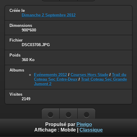
Créée le
Dimanche 2 Septembre 2012
Dimensions
900*600
Fichier
DSC03708.JPG
Poids
360 Ko
Albums
Evénements 2012
/
Courses Hors Stade
/
Trail du
Coteau Sec Entre-Deux
/
Trail Coteau Sec Grande
Jument 2
Visites
2149
Propulsé par
Piwigo
Affichage :
Mobile
|
Classique