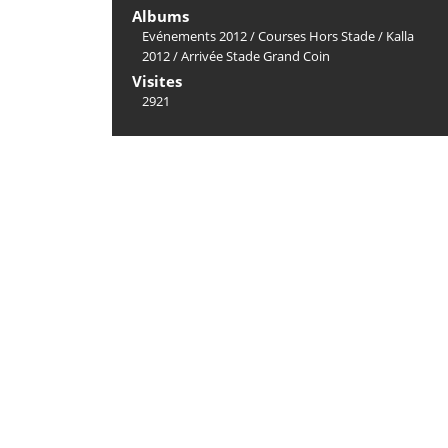
Albums
Evénements 2012
/
Courses Hors Stade
/
Kalla
2012
/
Arrivée Stade Grand Coin
Visites
2921