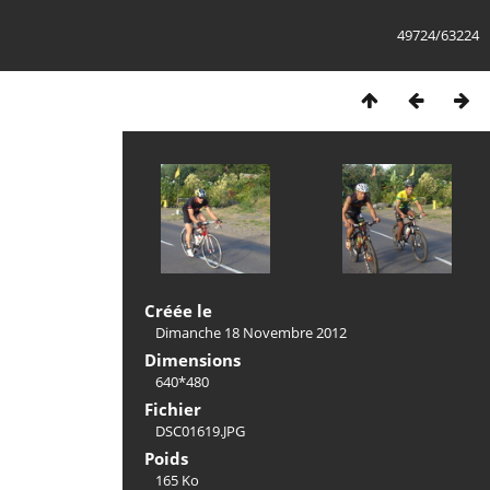
49724/63224
Créée le
Dimanche 18 Novembre 2012
Dimensions
640*480
Fichier
DSC01619.JPG
Poids
165 Ko