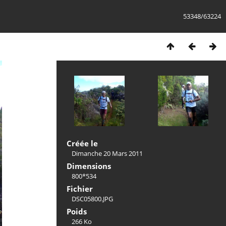
53348/63224
Créée le
Dimanche 20 Mars 2011
Dimensions
800*534
Fichier
DSC05800.JPG
Poids
266 Ko