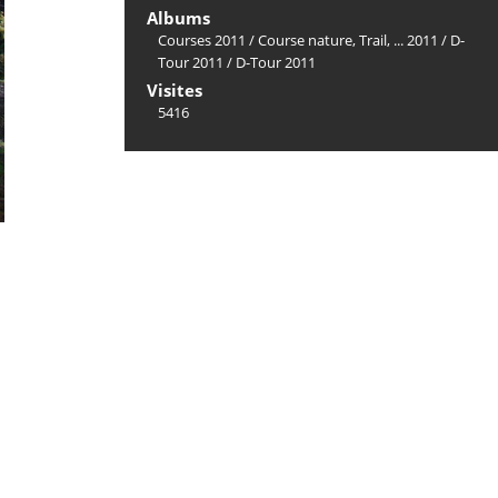
Albums
Courses 2011
/
Course nature, Trail, ... 2011
/
D-
Tour 2011
/
D-Tour 2011
Visites
5416