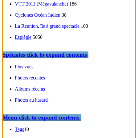
VTT 2011 (Mégavalanche)
186
Cyclones Océan Indien
38
La Réunion, île à grand spectacle
103
Espiègle
5050
Spéciales
click to expand contents
Plus vues
Photos récentes
Albums récents
Photos au hasard
Menu
click to expand contents
Tags
10