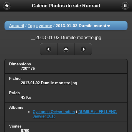
Galerie Photos du site Runraid
Accueil
/
Tag
cyclone
/
2013-01-02 Dumile monstre
Dimensions
720*476
Fichier
2013-01-02 Dumile monstre.jpg
Poids
45 Ko
Albums
Cyclones Océan Indien
/
DUMILE et FELLENG
Janvier 2013
Visites
6760