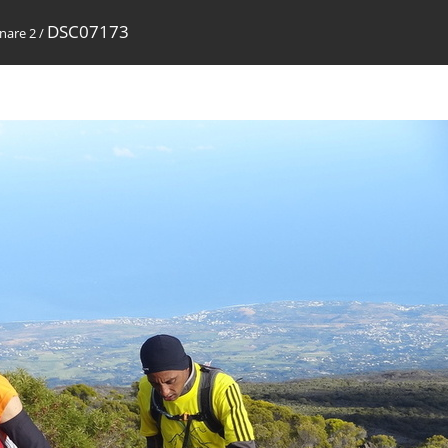
DSC07173
nare 2
/