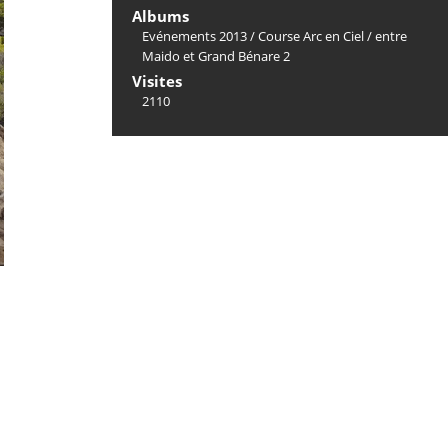
Albums
Evénements 2013
/
Course Arc en Ciel
/
entre
Maido et Grand Bénare 2
Visites
2110