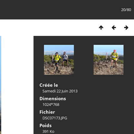
20/80
Créée le
Samedi 22 Juin 2013
Dimensions
1024*768
Fichier
DSC07173.JPG
Poids
391 Ko