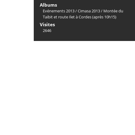
Albums
Evénements 2013
/
Cimasa 2013
/
Montée du
Taibit et route Ilet à Cordes (après 10h15)
Visites
2646