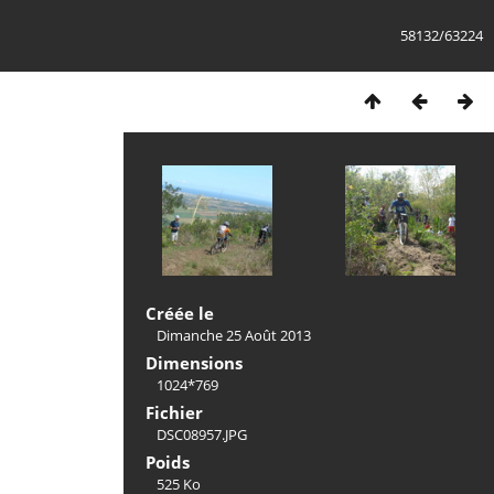
58132/63224
Créée le
Dimanche 25 Août 2013
Dimensions
1024*769
Fichier
DSC08957.JPG
Poids
525 Ko