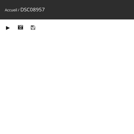
DSC08957
Accueil
/