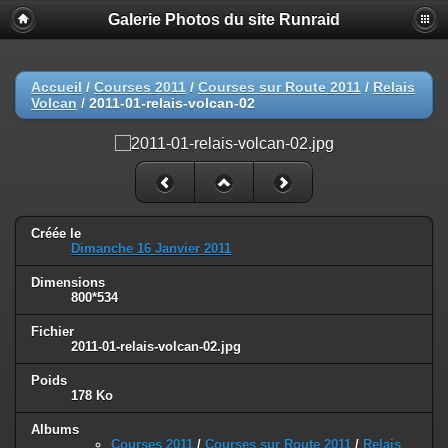
Galerie Photos du site Runraid
Accueil
/
Courses 2011
/
Courses sur Route 2011
/
Relais
Volcan
/
2011-01-relais-volcan-02
Créée le
Dimanche 16 Janvier 2011
Dimensions
800*534
Fichier
2011-01-relais-volcan-02.jpg
Poids
178 Ko
Albums
Courses 2011
/
Courses sur Route 2011
/
Relais