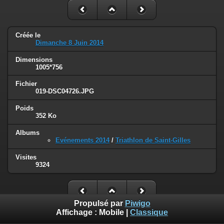
Créée le
Dimanche 8 Juin 2014
Dimensions
1005*756
Fichier
019-DSC04726.JPG
Poids
352 Ko
Albums
Evénements 2014
/
Triathlon de Saint-Gilles
Visites
9324
Propulsé par
Piwigo
Affichage :
Mobile
|
Classique