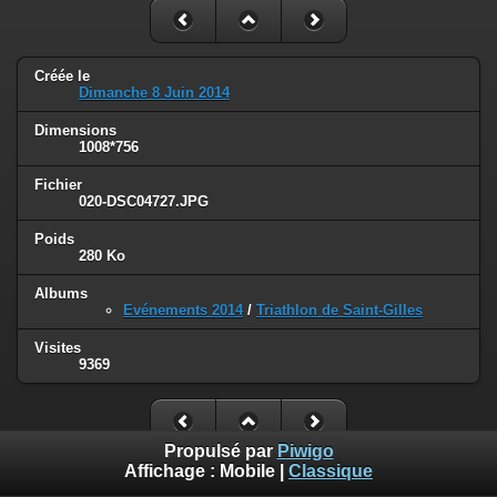
Créée le
Dimanche 8 Juin 2014
Dimensions
1008*756
Fichier
020-DSC04727.JPG
Poids
280 Ko
Albums
Evénements 2014
/
Triathlon de Saint-Gilles
Visites
9369
Propulsé par
Piwigo
Affichage :
Mobile
|
Classique