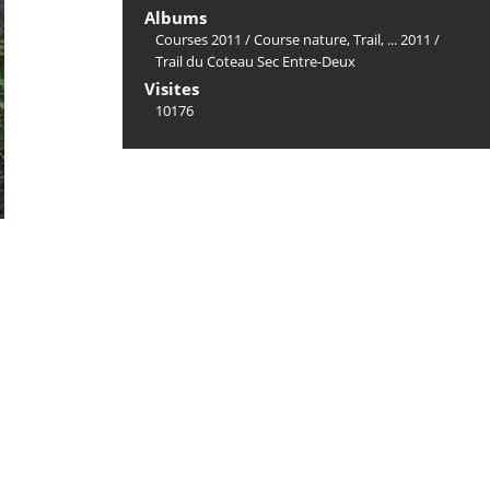
Albums
Courses 2011
/
Course nature, Trail, ... 2011
/
Trail du Coteau Sec Entre-Deux
Visites
10176