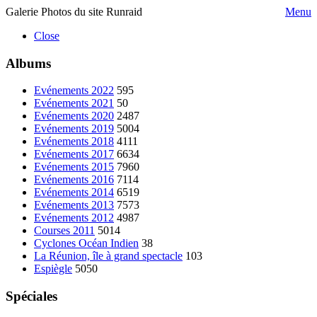
Galerie Photos du site Runraid
Menu
Close
Albums
Evénements 2022
595
Evénements 2021
50
Evénements 2020
2487
Evénements 2019
5004
Evénements 2018
4111
Evénements 2017
6634
Evénements 2015
7960
Evénements 2016
7114
Evénements 2014
6519
Evénements 2013
7573
Evénements 2012
4987
Courses 2011
5014
Cyclones Océan Indien
38
La Réunion, île à grand spectacle
103
Espiègle
5050
Spéciales