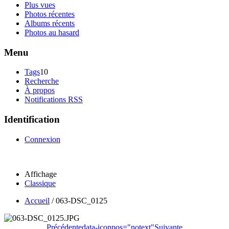
Plus vues
Photos récentes
Albums récents
Photos au hasard
Menu
Tags
10
Recherche
À propos
Notifications RSS
Identification
Connexion
Affichage
Classique
Accueil
/
063-DSC_0125
Précédente
data-iconpos="notext"
Suivante