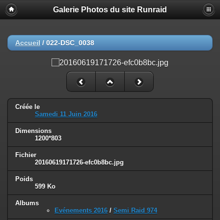
Galerie Photos du site Runraid
Accueil
/
022-DSC_0038
Créée le
Samedi 11 Juin 2016
Dimensions
1200*803
Fichier
20160619171726-efc0b8bc.jpg
Poids
599 Ko
Albums
Evénements 2016
/
Semi Raid 974