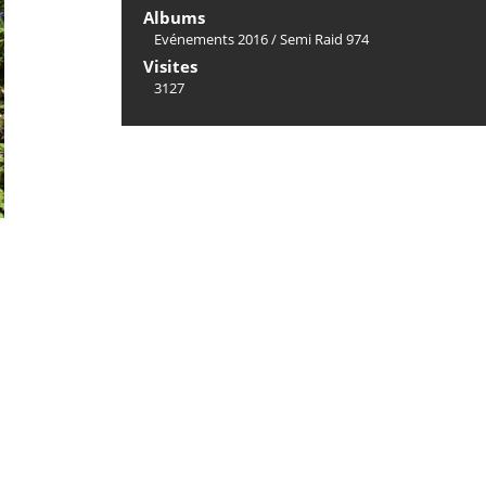
Albums
Evénements 2016
/
Semi Raid 974
Visites
3127