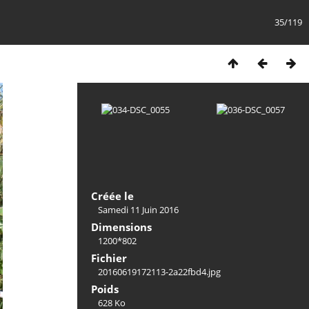
35/119
Créée le
Samedi 11 Juin 2016
Dimensions
1200*802
Fichier
20160619172113-2a22fbd4.jpg
Poids
628 Ko