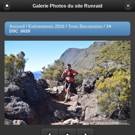
Galerie Photos du site Runraid
Accueil
/
Evénements 2016
/
Trois Bassinoise
/
14-
DSC_0028