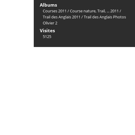
Albums
Courses 2011
/
Course nature, Trail, ... 2011
/
Trail des Anglais 2011
/
Trail des Anglais Photos
Olivier 2
Visites
5125