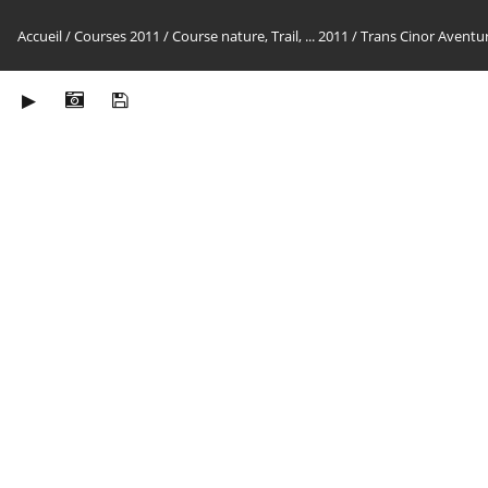
Accueil
/
Courses 2011
/
Course nature, Trail, ... 2011
/
Trans Cinor Aventu