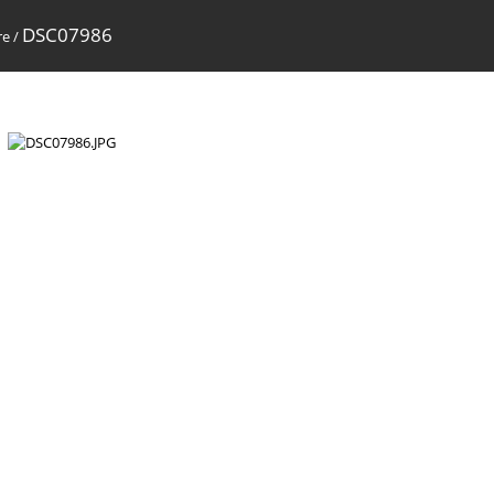
DSC07986
re
/