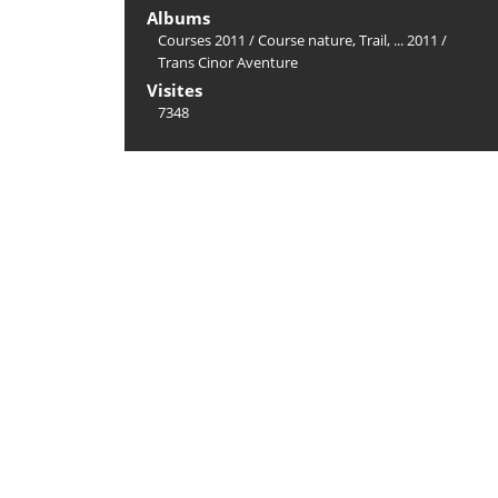
Albums
Courses 2011
/
Course nature, Trail, ... 2011
/
Trans Cinor Aventure
Visites
7348