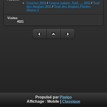
Courses 2011
/
Course nature, Trail, ... 2011
/
Trail
des Anglais 2011
/
Trail des Anglais Photos
Olivier 2
Visites
4021
Propulsé par
Piwigo
Affichage :
Mobile
|
Classique