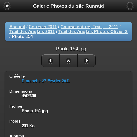
Galerie Photos du site Runraid
Accueil
/
Courses 2011
/
Course nature, Trail, ... 2011
/
Trail des Anglais 2011
/
Trail des Anglais Photos Olivier 2
/
Photo 154
Créée le
Dimanche 27 Février 2011
Dimensions
450*600
Fichier
Photo 154.jpg
Poids
201 Ko
Albums