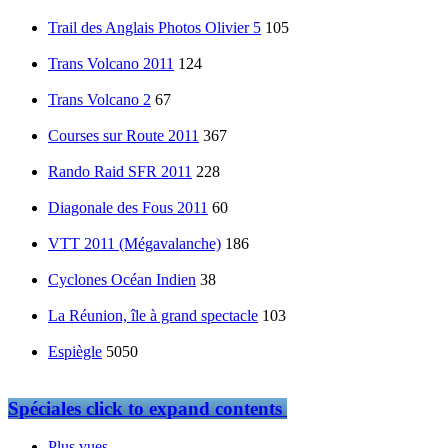
Trail des Anglais Photos Olivier 5
105
Trans Volcano 2011
124
Trans Volcano 2
67
Courses sur Route 2011
367
Rando Raid SFR 2011
228
Diagonale des Fous 2011
60
VTT 2011 (Mégavalanche)
186
Cyclones Océan Indien
38
La Réunion, île à grand spectacle
103
Espiègle
5050
Spéciales
click to expand contents
Plus vues