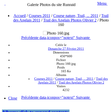
Menu
Galerie Photos du site Runraid
Accueil
/
Courses 2011
/
Course nature, Trail, ... 2011
/
Trail
des Anglais 2011
/
Trail des Anglais Photos Olivier 2
/
Photo
160
Précédente
data-iconpos="notext"
Suivante
Créée le
Dimanche 27 Février 2011
Dimensions
450*600
Fichier
Photo 160.jpg
Poids
165 Ko
Albums
Courses 2011
/
Course nature, Trail, ... 2011
/
Trail des
Anglais 2011
/
Trail des Anglais Photos Olivier 2
Visites
4232
Précédente
data-iconpos="notext"
Suivante
Close