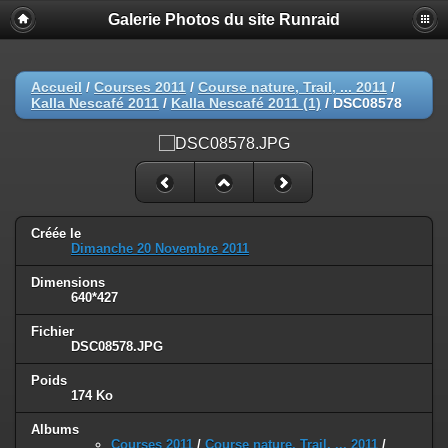
Galerie Photos du site Runraid
Accueil
/
Courses 2011
/
Course nature, Trail, ... 2011
/
Kalla Nescafé 2011
/
Kalla Nescafé 2011 (1)
/
DSC08578
Créée le
Dimanche 20 Novembre 2011
Dimensions
640*427
Fichier
DSC08578.JPG
Poids
174 Ko
Albums
Courses 2011
/
Course nature, Trail, ... 2011
/