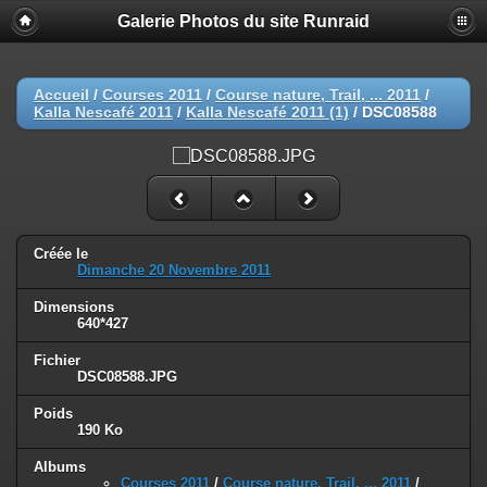
Galerie Photos du site Runraid
Accueil
/
Courses 2011
/
Course nature, Trail, ... 2011
/
Kalla Nescafé 2011
/
Kalla Nescafé 2011 (1)
/
DSC08588
Créée le
Dimanche 20 Novembre 2011
Dimensions
640*427
Fichier
DSC08588.JPG
Poids
190 Ko
Albums
Courses 2011
/
Course nature, Trail, ... 2011
/