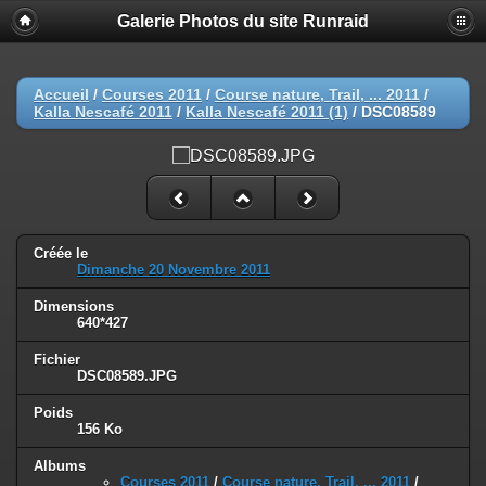
Galerie Photos du site Runraid
Accueil
/
Courses 2011
/
Course nature, Trail, ... 2011
/
Kalla Nescafé 2011
/
Kalla Nescafé 2011 (1)
/
DSC08589
Créée le
Dimanche 20 Novembre 2011
Dimensions
640*427
Fichier
DSC08589.JPG
Poids
156 Ko
Albums
Courses 2011
/
Course nature, Trail, ... 2011
/