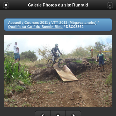
Galerie Photos du site Runraid
Accueil
/
Courses 2011
/
VTT 2011 (Mégavalanche)
/
Qualifs au Golf du Bassin Bleu
/
DSC08862