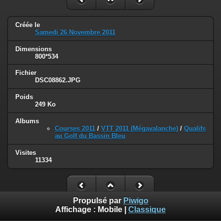
Créée le
Samedi 26 Novembre 2011
Dimensions
800*534
Fichier
DSC08862.JPG
Poids
249 Ko
Albums
Courses 2011
/
VTT 2011 (Mégavalanche)
/
Qualifs
au Golf du Bassin Bleu
Visites
11334
Propulsé par
Piwigo
Affichage :
Mobile
|
Classique