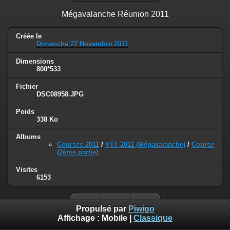
Mégavalanche Réunion 2011
Créée le
Dimanche 27 Novembre 2011
Dimensions
800*533
Fichier
DSC08958.JPG
Poids
338 Ko
Albums
Courses 2011
/
VTT 2011 (Mégavalanche)
/
Course
(2ème partie)
Visites
6153
Propulsé par
Piwigo
Affichage :
Mobile
|
Classique