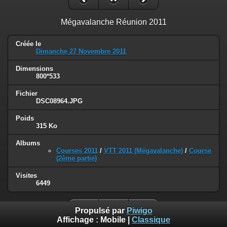
Mégavalanche Réunion 2011
Créée le
Dimanche 27 Novembre 2011
Dimensions
800*533
Fichier
DSC08964.JPG
Poids
315 Ko
Albums
Courses 2011
/
VTT 2011 (Mégavalanche)
/
Course
(2ème partie)
Visites
6449
Propulsé par
Piwigo
Affichage :
Mobile
|
Classique