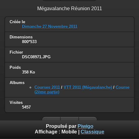
Mégavalanche Réunion 2011
Créée le
Dimanche 27 Novembre 2011
Dimensions
800*533
Fichier
DSC08971.JPG
Poids
358 Ko
Albums
Courses 2011
/
VTT 2011 (Mégavalanche)
/
Course
(2ème partie)
Visites
5457
Propulsé par
Piwigo
Affichage :
Mobile
|
Classique