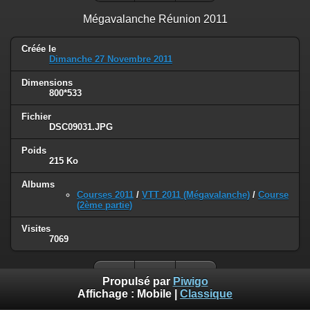
Mégavalanche Réunion 2011
Créée le
Dimanche 27 Novembre 2011
Dimensions
800*533
Fichier
DSC09031.JPG
Poids
215 Ko
Albums
Courses 2011
/
VTT 2011 (Mégavalanche)
/
Course
(2ème partie)
Visites
7069
Propulsé par
Piwigo
Affichage :
Mobile
|
Classique