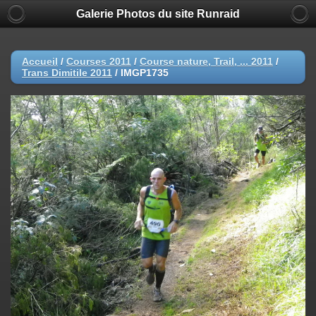
Galerie Photos du site Runraid
Accueil
/
Courses 2011
/
Course nature, Trail, ... 2011
/
Trans Dimitile 2011
/
IMGP1735