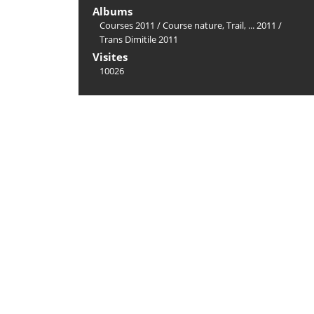
Albums
Courses 2011
/
Course nature, Trail, ... 2011
/
Trans Dimitile 2011
Visites
10026