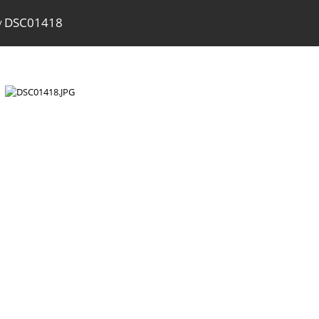
DSC01418
/