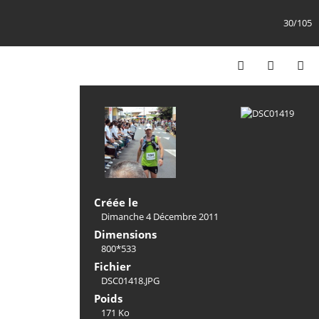
30/105
Créée le
Dimanche 4 Décembre 2011
Dimensions
800*533
Fichier
DSC01418.JPG
Poids
171 Ko