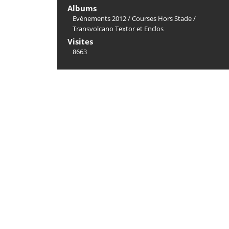
Albums
Evénements 2012
/
Courses Hors Stade
/
Transvolcano Textor et Enclos
Visites
8663