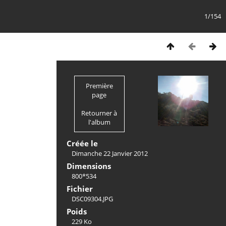
1/154
Première
page
Retourner à
l'album
Créée le
Dimanche 22 Janvier 2012
Dimensions
800*534
Fichier
DSC09304.JPG
Poids
229 Ko