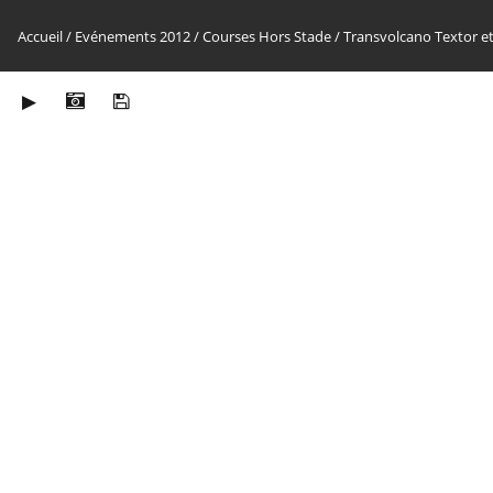
Accueil
/
Evénements 2012
/
Courses Hors Stade
/
Transvolcano Textor et