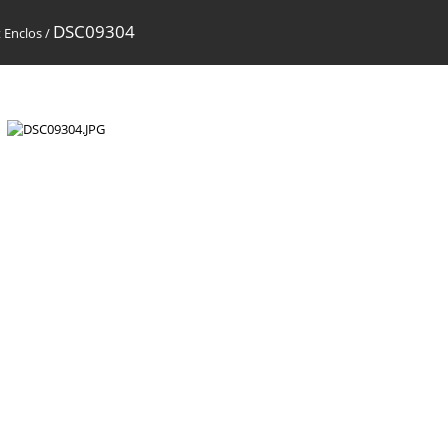
DSC09304
 Enclos
/