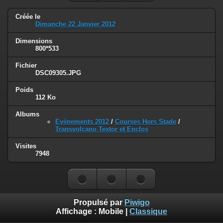
Créée le
Dimanche 22 Janvier 2012
Dimensions
800*533
Fichier
DSC09305.JPG
Poids
112 Ko
Albums
Evénements 2012
/
Courses Hors Stade
/
Transvolcano Textor et Enclos
Visites
7948
Propulsé par
Piwigo
Affichage :
Mobile
|
Classique