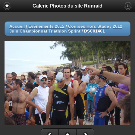
Galerie Photos du site Runraid
Accueil
/
Evénements 2012
/
Courses Hors Stade
/
2012
Juin Championnat Triathlon Sprint
/
DSC01461