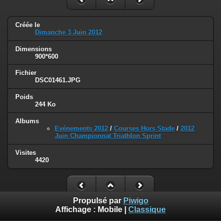
Créée le
Dimanche 3 Juin 2012
Dimensions
900*600
Fichier
DSC01461.JPG
Poids
244 Ko
Albums
Evénements 2012
/
Courses Hors Stade
/
2012
Juin Championnat Triathlon Sprint
Visites
4420
Propulsé par
Piwigo
Affichage :
Mobile
|
Classique