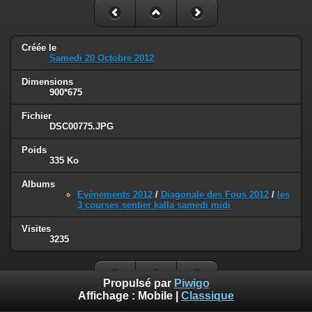
Créée le
Samedi 20 Octobre 2012
Dimensions
900*675
Fichier
DSC00775.JPG
Poids
335 Ko
Albums
Evénements 2012
/
Diagonale des Fous 2012
/
les
3 courses sentier kalla samedi midi
Visites
3235
Propulsé par
Piwigo
Affichage :
Mobile
|
Classique