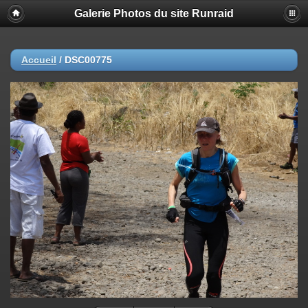
Galerie Photos du site Runraid
Accueil
/
DSC00775