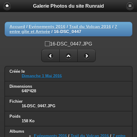
Galerie Photos du site Runraid
Accueil
/
Evénements 2016
/
Trail du Volcan 2016
/
7
entre gîte et Arrivée
/
16-DSC_0447
Créée le
Dimanche 1 Mai 2016
Dimensions
640*428
Fichier
16-DSC_0447.JPG
Poids
158 Ko
Albums
Evénements 2016
/
Trail du Volcan 2016
/
7 entre