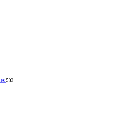
nes
583