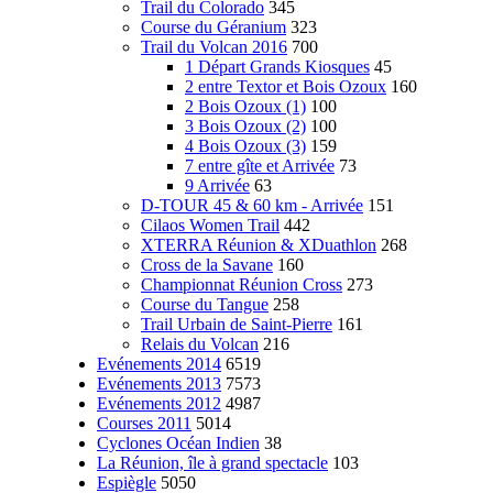
Trail du Colorado
345
Course du Géranium
323
Trail du Volcan 2016
700
1 Départ Grands Kiosques
45
2 entre Textor et Bois Ozoux
160
2 Bois Ozoux (1)
100
3 Bois Ozoux (2)
100
4 Bois Ozoux (3)
159
7 entre gîte et Arrivée
73
9 Arrivée
63
D-TOUR 45 & 60 km - Arrivée
151
Cilaos Women Trail
442
XTERRA Réunion & XDuathlon
268
Cross de la Savane
160
Championnat Réunion Cross
273
Course du Tangue
258
Trail Urbain de Saint-Pierre
161
Relais du Volcan
216
Evénements 2014
6519
Evénements 2013
7573
Evénements 2012
4987
Courses 2011
5014
Cyclones Océan Indien
38
La Réunion, île à grand spectacle
103
Espiègle
5050