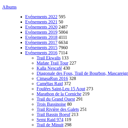
Albums
Evénements 2022
595
Evénements 2021
50
Evénements 2020
2487
Evénements 2019
5004
Evénements 2018
4111
Evénements 2017
6634
Evénements 2015
7960
Evénements 2016
7114
Trail Ekwalis
133
Mafate Trail Tour
227
Kalla Nescafé
430
Diagonale des Fous, Trail de Bourbon, Mascareig
CimasaRun 2016
328
Camélias Raid
372
Foulées Saint-Leu 15 Aout
273
Marathon de la Corniche
219
Trail du Grand Ouest
291
Trois Bassinoise
80
Trail Rivière des Galets
251
Trail Bassin Boeuf
213
Semi Raid 974
119
Trail de Minuit
298