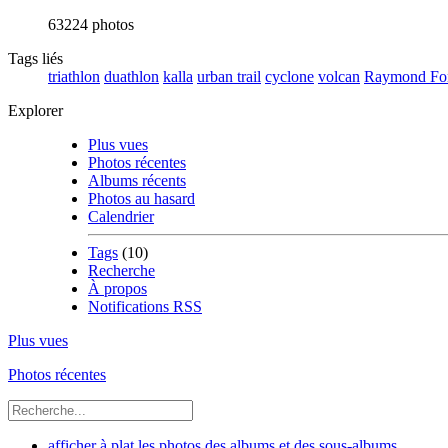
63224 photos
Tags liés
triathlon
duathlon
kalla
urban trail
cyclone
volcan
Raymond Fon
Explorer
Plus vues
Photos récentes
Albums récents
Photos au hasard
Calendrier
Tags
(10)
Recherche
À propos
Notifications RSS
Plus vues
Photos récentes
afficher à plat les photos des albums et des sous-albums